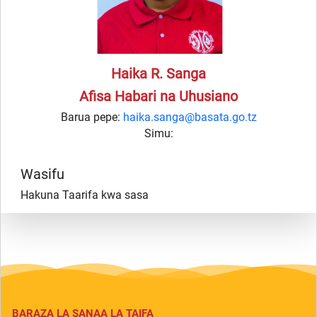
Haika R. Sanga
Afisa Habari na Uhusiano
Barua pepe:
haika.sanga@basata.go.tz
Simu:
Wasifu
Hakuna Taarifa kwa sasa
BARAZA LA SANAA LA TAIFA