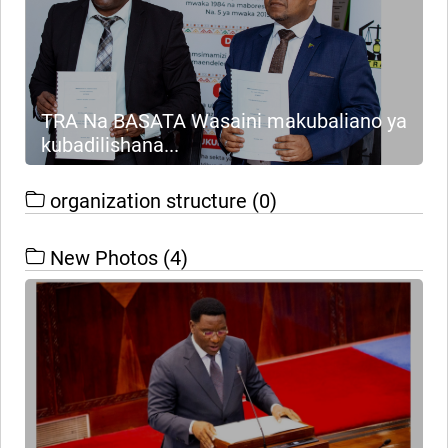
TRA Na BASATA Wasaini makubaliano ya
kubadilishana...
organization structure
(0)
New Photos
(4)