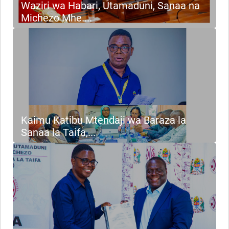
Waziri wa Habari, Utamaduni, Sanaa na
Michezo Mhe....
Kaimu Katibu Mtendaji wa Baraza la
Sanaa la Taifa,...