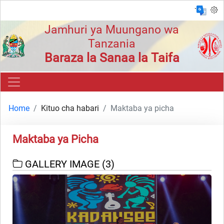
`
Jamhuri ya Muungano wa
Tanzania
Baraza la Sanaa la Taifa
Home
Kituo cha habari
Maktaba ya picha
Maktaba ya Picha
GALLERY IMAGE
(3)