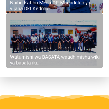
Naibu Katibu Mkuu OR-Maendeleo ya
vijana Dkt Kedmo...
Watumishi wa BASATA waadhimisha wiki
ya basata iki...