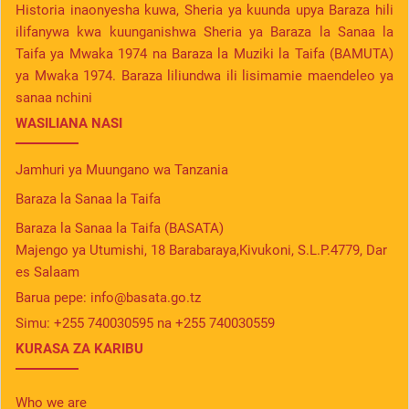
Historia inaonyesha kuwa, Sheria ya kuunda upya Baraza hili
ilifanywa kwa kuunganishwa Sheria ya Baraza la Sanaa la
Taifa ya Mwaka 1974 na Baraza la Muziki la Taifa (BAMUTA)
ya Mwaka 1974. Baraza liliundwa ili lisimamie maendeleo ya
sanaa nchini
WASILIANA NASI
Jamhuri ya Muungano wa Tanzania
Baraza la Sanaa la Taifa
Baraza la Sanaa la Taifa (BASATA)
Majengo ya Utumishi, 18 Barabaraya,Kivukoni, S.L.P.4779, Dar
es Salaam
Barua pepe:
info@basata.go.tz
Simu:
+255 740030595 na +255 740030559
KURASA ZA KARIBU
Who we are