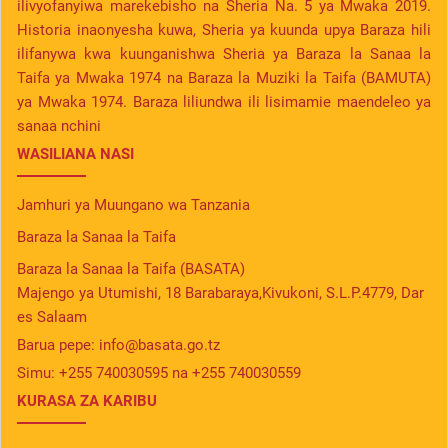
ilivyofanyiwa marekebisho na Sheria Na. 5 ya Mwaka 2019.
Historia inaonyesha kuwa, Sheria ya kuunda upya Baraza hili
ilifanywa kwa kuunganishwa Sheria ya Baraza la Sanaa la
Taifa ya Mwaka 1974 na Baraza la Muziki la Taifa (BAMUTA)
ya Mwaka 1974. Baraza liliundwa ili lisimamie maendeleo ya
sanaa nchini
WASILIANA NASI
Jamhuri ya Muungano wa Tanzania
Baraza la Sanaa la Taifa
Baraza la Sanaa la Taifa (BASATA)
Majengo ya Utumishi, 18 Barabaraya,Kivukoni, S.L.P.4779, Dar
es Salaam
Barua pepe:
info@basata.go.tz
Simu:
+255 740030595 na +255 740030559
KURASA ZA KARIBU