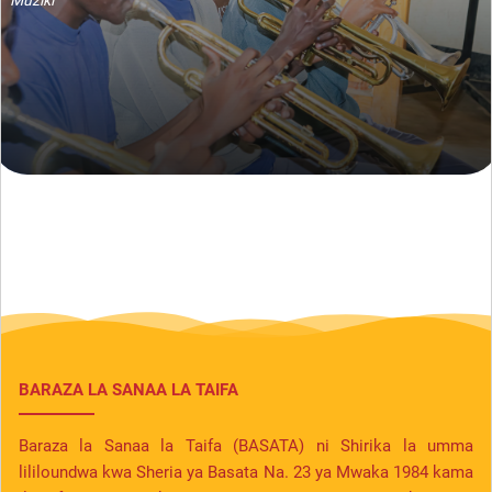
BARAZA LA SANAA LA TAIFA
Baraza la Sanaa la Taifa (BASATA) ni Shirika la umma
lililoundwa kwa Sheria ya Basata Na. 23 ya Mwaka 1984 kama