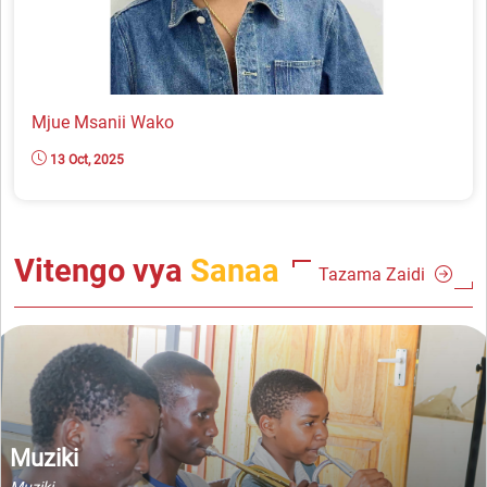
Mjue Msanii Wako
13 Oct, 2025
Vitengo vya
Sanaa
Tazama Zaidi
Sanaa za Maonyesho
Sanaa za Maonyesho