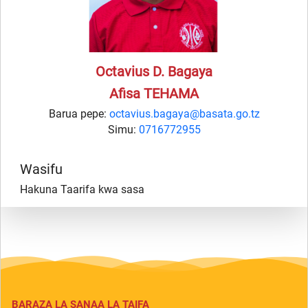
Octavius D. Bagaya
Afisa TEHAMA
Barua pepe:
octavius.bagaya@basata.go.tz
Simu:
0716772955
Wasifu
Hakuna Taarifa kwa sasa
BARAZA LA SANAA LA TAIFA