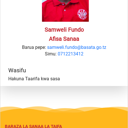
Samweli Fundo
Afisa Sanaa
Barua pepe:
samweli.fundo@basata.go.tz
Simu:
0712213412
Wasifu
Hakuna Taarifa kwa sasa
BARAZA LA SANAA LA TAIFA