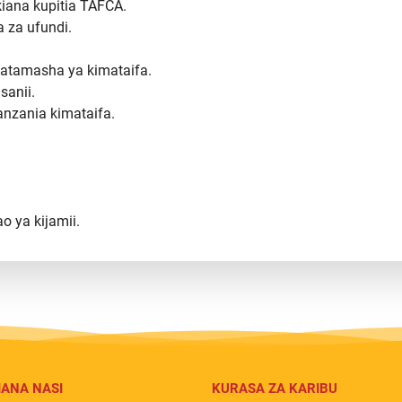
iana kupitia TAFCA.
 za ufundi.
matamasha ya kimataifa.
sanii.
nzania kimataifa.
o ya kijamii.
IANA NASI
KURASA ZA KARIBU