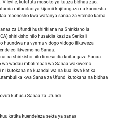
. Vilevile, kutafuta masoko ya kuuza bidhaa zao,
utumia mitandao ya kijamii kujitangaza na kuonesha
andaa maonesho kwa wafanya sanaa za vitendo kama
anaa za Ufundi hushirikiana na Shirikisho la
A) shirikisho hilo husaidia kazi za Serikali
sho huundwa na vyama vidogo vidogo ilikuweza
aendeleo ikiwemo na Sanaa.
a na shirikisho hilo limesaidia kuitangaza Sanaa
epo wa wadau mbalimbali wa Sanaa wakiwemo
i ni kutokana na kuandaliwa na kualikwa katika
utambulika kwa Sanaa za Ufundi kutokana na bidhaa
vuti kuhusu Sanaa za Ufundi
 kuu katika kuendeleza sekta ya sanaa