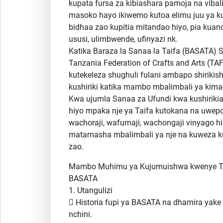
kupata fursa za kibiashara pamoja na vibali
masoko hayo ikiwemo kutoa elimu juu ya k
bidhaa zao kupitia mitandao hiyo, pia ku
ususi, ulimbwende, ufinyazi nk.
Katika Baraza la Sanaa la Taifa (BASATA) S
Tanzania Federation of Crafts and Arts (TAFC
kutekeleza shughuli fulani ambapo shiriki
kushiriki katika mambo mbalimbali ya kim
Kwa ujumla Sanaa za Ufundi kwa kushirikian
hiyo mpaka nje ya Taifa kutokana na uw
wachoraji, wafumaji, wachongaji vinyago hi
matamasha mbalimbali ya nje na kuweza k
zao.
Mambo Muhimu ya Kujumuishwa kwenye To
BASATA
1. Utangulizi
 Historia fupi ya BASATA na dhamira yake
nchini.