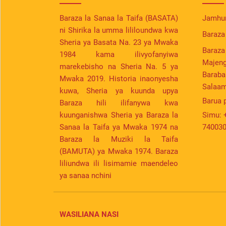
Baraza la Sanaa la Taifa (BASATA)
Jamhur
ni Shirika la umma lililoundwa kwa
Baraza 
Sheria ya Basata Na. 23 ya Mwaka
Baraza
1984 kama ilivyofanyiwa
Majeng
marekebisho na Sheria Na. 5 ya
Barabar
Mwaka 2019. Historia inaonyesha
Salaa
kuwa, Sheria ya kuunda upya
Barua 
Baraza hili ilifanywa kwa
kuunganishwa Sheria ya Baraza la
Simu:
Sanaa la Taifa ya Mwaka 1974 na
74003
Baraza la Muziki la Taifa
(BAMUTA) ya Mwaka 1974. Baraza
liliundwa ili lisimamie maendeleo
ya sanaa nchini
WASILIANA NASI