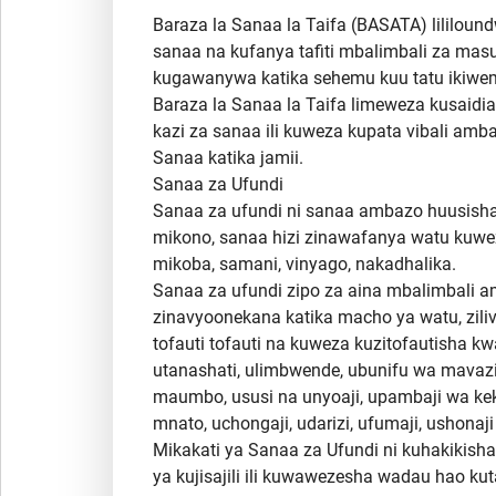
Baraza la Sanaa la Taifa (BASATA) lililoun
sanaa na kufanya tafiti mbalimbali za ma
kugawanywa katika sehemu kuu tatu ikiwe
Baraza la Sanaa la Taifa limeweza kusaidi
kazi za sanaa ili kuweza kupata vibali am
Sanaa katika jamii.
Sanaa za Ufundi
Sanaa za ufundi ni sanaa ambazo huusisha
mikono, sanaa hizi zinawafanya watu kuwez
mikoba, samani, vinyago, nakadhalika.
Sanaa za ufundi zipo za aina mbalimbali am
zinavyoonekana katika macho ya watu, zil
tofauti tofauti na kuweza kuzitofautisha k
utanashati, ulimbwende, ubunifu wa mavazi,
maumbo, ususi na unyoaji, upambaji wa keki
mnato, uchongaji, udarizi, ufumaji, ushonaj
Mikakati ya Sanaa za Ufundi ni kuhakikis
ya kujisajili ili kuwawezesha wadau hao 