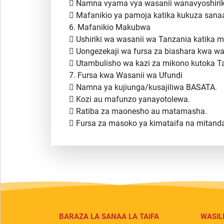
 Namna vyama vya wasanii wanavyoshirik
 Mafanikio ya pamoja katika kukuza sanaa
6. Mafanikio Makubwa
 Ushiriki wa wasanii wa Tanzania katika 
 Uongezekaji wa fursa za biashara kwa wa
 Utambulisho wa kazi za mikono kutoka Ta
7. Fursa kwa Wasanii wa Ufundi
 Namna ya kujiunga/kusajiliwa BASATA.
 Kozi au mafunzo yanayotolewa.
 Ratiba za maonesho au matamasha.
 Fursa za masoko ya kimataifa na mitanda
BARAZA LA SANAA LA TAIFA
WASIL