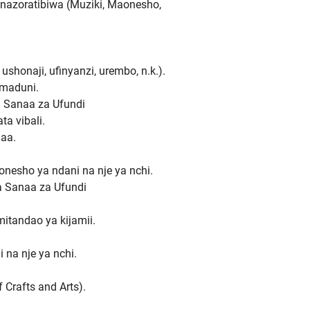
inazoratibiwa (Muziki, Maonesho,
shonaji, ufinyanzi, urembo, n.k.).
amaduni.
 Sanaa za Ufundi
ta vibali.
naa.
nesho ya ndani na nje ya nchi.
a Sanaa za Ufundi
itandao ya kijamii.
na nje ya nchi.
Crafts and Arts).