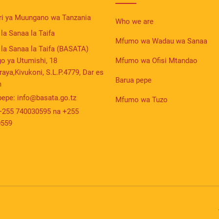
i ya Muungano wa Tanzania
Who we are
la Sanaa la Taifa
Mfumo wa Wadau wa Sanaa
 la Sanaa la Taifa (BASATA)
o ya Utumishi, 18
Mfumo wa Ofisi Mtandao
aya,Kivukoni, S.L.P.4779, Dar es
Barua pepe
m
pepe:
info@basata.go.tz
Mfumo wa Tuzo
+255 740030595 na +255
0559