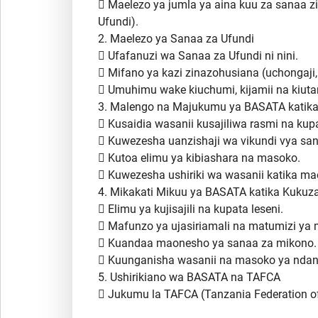
 Maelezo ya jumla ya aina kuu za sanaa z
Ufundi).
2. Maelezo ya Sanaa za Ufundi
 Ufafanuzi wa Sanaa za Ufundi ni nini.
 Mifano ya kazi zinazohusiana (uchongaji, u
 Umuhimu wake kiuchumi, kijamii na kiut
3. Malengo na Majukumu ya BASATA katika
 Kusaidia wasanii kusajiliwa rasmi na kupa
 Kuwezesha uanzishaji wa vikundi vya sa
 Kutoa elimu ya kibiashara na masoko.
 Kuwezesha ushiriki wa wasanii katika mao
4. Mikakati Mikuu ya BASATA katika Kukuz
 Elimu ya kujisajili na kupata leseni.
 Mafunzo ya ujasiriamali na matumizi ya m
 Kuandaa maonesho ya sanaa za mikono.
 Kuunganisha wasanii na masoko ya ndani 
5. Ushirikiano wa BASATA na TAFCA
 Jukumu la TAFCA (Tanzania Federation of 