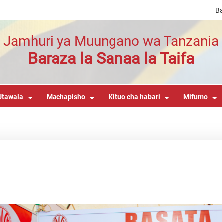
Ba
Jamhuri ya Muungano wa Tanzania
Baraza la Sanaa la Taifa
Utawala
Machapisho
Kituo cha habari
Mifumo