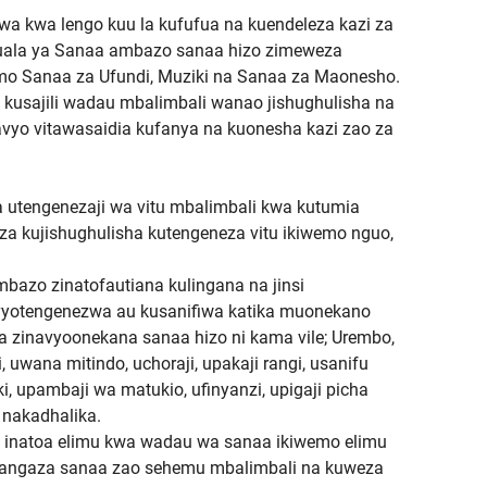
dwa kwa lengo kuu la kufufua na kuendeleza kazi za
suala ya Sanaa ambazo sanaa hizo zimeweza
mo Sanaa za Ufundi, Muziki na Sanaa za Maonesho.
a kusajili wadau mbalimbali wanao jishughulisha na
bavyo vitawasaidia kufanya na kuonesha kazi zao za
 utengenezaji wa vitu mbalimbali kwa kutumia
a kujishughulisha kutengeneza vitu ikiwemo nguo,
bazo zinatofautiana kulingana na jinsi
ivyotengenezwa au kusanifiwa katika muonekano
wa zinavyoonekana sanaa hizo ni kama vile; Urembo,
 uwana mitindo, uchoraji, upakaji rangi, usanifu
, upambaji wa matukio, ufinyanzi, upigaji picha
i nakadhalika.
ha inatoa elimu kwa wadau wa sanaa ikiwemo elimu
kutangaza sanaa zao sehemu mbalimbali na kuweza